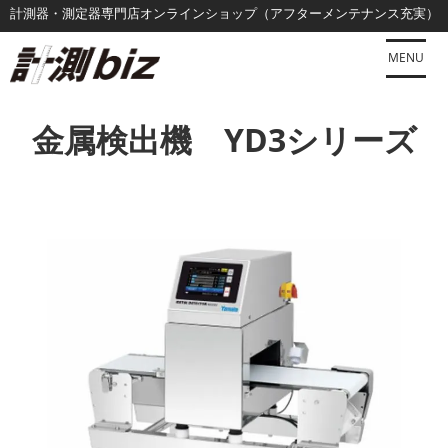
コ
計測器・測定器専門店オンラインショップ（アフターメンテナンス充実）
ン
テ
MENU
ン
ツ
金属検出機 YD3シリーズ
に
ス
キ
ッ
プ