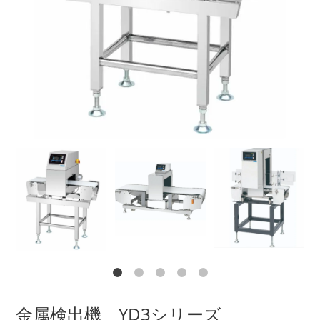
金属検出機 YD3シリーズ