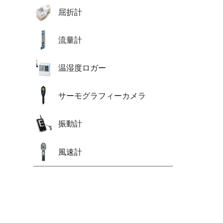
屈折計
流量計
温湿度ロガー
サーモグラフィーカメラ
振動計
風速計