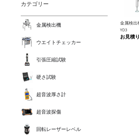
引張圧
カテゴリー
硬さ試
金属検出
金属検出機
超音波
YD3
お見積
超音波
ウエイトチェッカー
回転レ
引張圧縮試験
屈折計
硬さ試験
流量計
温湿度
超音波厚さ計
振動計
超音波探傷
風速計
サーモ
回転レーザーレベル