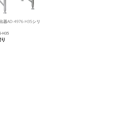
器AD-4976-H35シリ
6-H35
積り