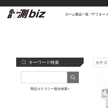
コ
ン
テ
ホーム
製品一覧
アフター
ン
ツ
に
ス
キ
ッ
プ
キーワード検索
カテゴ
金属検
X線検
商品カテゴリー複合検索>
ウエイ
重量検