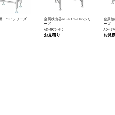
縮試験
験
機 YD3シリーズ
金属検出器AD-4976-H45シリ
金属検出
厚さ計
ーズ
ーズ
AD-4976-H45
AD-497
り
探傷
お見積り
お見
ーザーレベル
ロガー
グラフィーカメラ