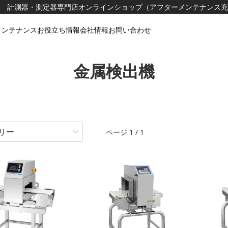
計測器・測定器専門店オンラインショップ（アフターメンテナンス充
メンテナンス
お役立ち情報
会社情報
お問い合わせ
金属検出機
リー
ページ 1 / 1
出機
査
トチェッカー
査